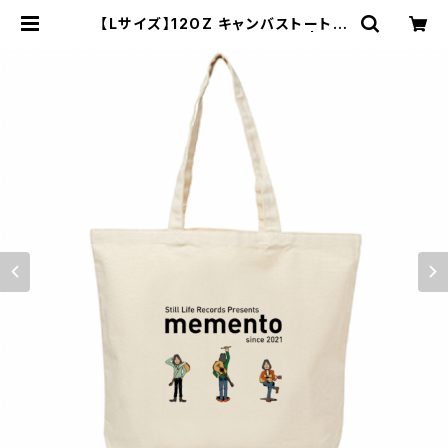
【Lサイズ】12OZ キャンバストートバ
ッグ ３体イラスト memento | me
mento